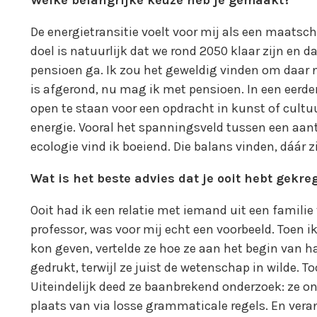
Welke belangrijke keuze heb je gemaakt?
De energietransitie voelt voor mij als een maatsc
doel is natuurlijk dat we rond 2050 klaar zijn en
pensioen ga. Ik zou het geweldig vinden om daar 
is afgerond, nu mag ik met pensioen. In een eerde
open te staan voor een opdracht in kunst of cultuu
energie. Vooral het spanningsveld tussen een aan
ecologie vind ik boeiend. Die balans vinden, dáár z
Wat is het beste advies dat je ooit hebt gekre
Ooit had ik een relatie met iemand uit een familie 
professor, was voor mij echt een voorbeeld. Toen i
kon geven, vertelde ze hoe ze aan het begin van ha
gedrukt, terwijl ze juist de wetenschap in wilde. 
Uiteindelijk deed ze baanbrekend onderzoek: ze on
plaats van via losse grammaticale regels. En ver