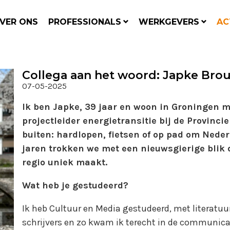
VER ONS
PROFESSIONALS
WERKGEVERS
AC
Collega aan het woord: Japke Bro
07-05-2025
Ik ben Japke, 39 jaar en woon in Groningen m
projectleider energietransitie bij de Provincie
buiten: hardlopen, fietsen of op pad om Nede
jaren trokken we met een nieuwsgierige blik 
regio uniek maakt.
Wat heb je gestudeerd?
Ik heb Cultuur en Media gestudeerd, met literatuur
schrijvers en zo kwam ik terecht in de communica