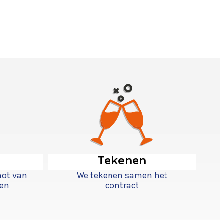
Tekenen
not van
We tekenen samen het
ken
contract