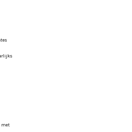
ntes
rlijks
n met