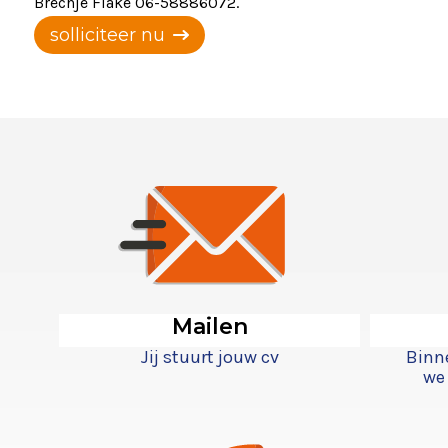
Brechje Flake 06-58886072.
solliciteer nu
Mailen
Jij stuurt jouw cv
Binn
we 