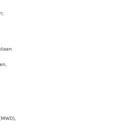
n;
staan
en,
 (MWD),