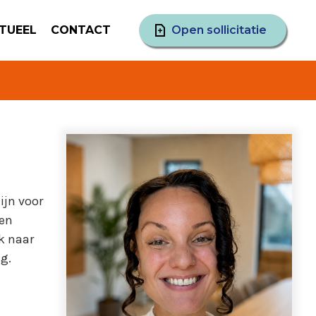
TUEEL
CONTACT
Open sollicitatie
ijn voor
een
k naar
g.