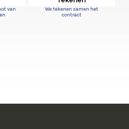
Tekenen
not van
We tekenen samen het
ken
contract