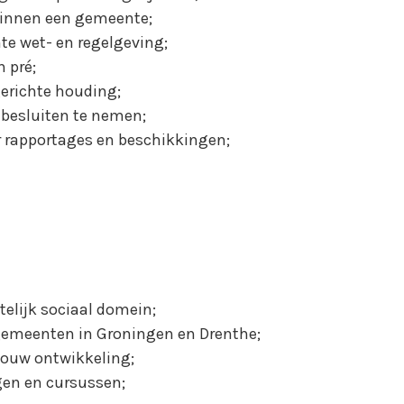
binnen een gemeente;
e wet- en regelgeving;
 pré;
erichte houding;
 besluiten te nemen;
r rapportages en beschikkingen;
elijk sociaal domein;
 gemeenten in Groningen en Drenthe;
jouw ontwikkeling;
gen en cursussen;