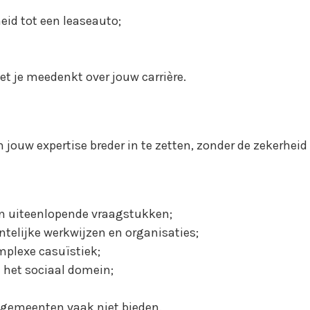
eid tot een leaseauto;
t je meedenkt over jouw carrière.
jouw expertise breder in te zetten, zonder de zekerheid
an uiteenlopende vraagstukken;
telijke werkwijzen en organisaties;
mplexe casuïstiek;
 het sociaal domein;
t gemeenten vaak niet bieden.