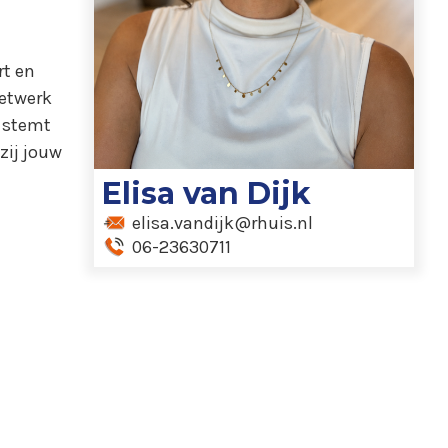
rt en
netwerk
r stemt
zij jouw
Elisa van Dijk
elisa.vandijk@rhuis.nl
06-23630711